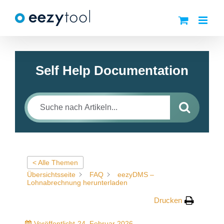
Zum
Inhalt
springen
Self Help Documentation
< Alle Themen
Übersichtsseite
FAQ
eezyDMS –
Lohnabrechnung herunterladen
Drucken
Veröffentlicht
24. Februar 2026