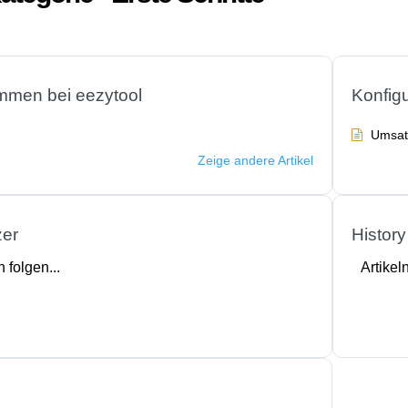
mmen bei eezytool
Konfigu
Umsat
Zeige andere Artikel
zer
History
n folgen...
Artikeln