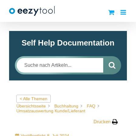
Zum
Inhalt
springen
Self Help Documentation
< Alle Themen
Übersichtsseite
Buchhaltung
FAQ
Umsatzauswertung Kunde/Lieferant
Drucken
Veröffentlicht
8. Juli 2024