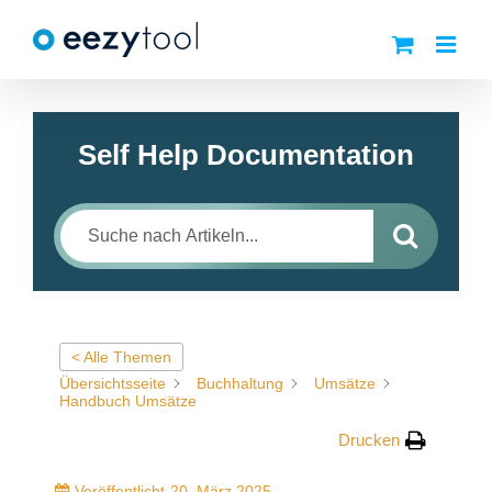
Zum
Inhalt
springen
Self Help Documentation
< Alle Themen
Übersichtsseite
Buchhaltung
Umsätze
Handbuch Umsätze
Drucken
Veröffentlicht
20. März 2025