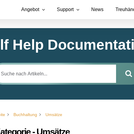
Angebot
Support
News
Treuhän
lf Help Documentat
ite
Buchhaltung
Umsätze
ategorie - Umsätze