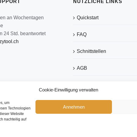
UPPORT
NÜTZLICHE LINKS
den an Wochentagen
Quickstart
se
n 24 Std. beantwortet
FAQ
ytool.ch
Schnittstellen
AGB
Datenschutz
Cookie-Einwilligung verwalten
Impressum
es, um
Annehmen
iesen Technologien
dieser Website
ch nachteilig auf
Copyright 2026 eezytool Ltd.| All Rights Reserved | Webdesign by
IcoDesign