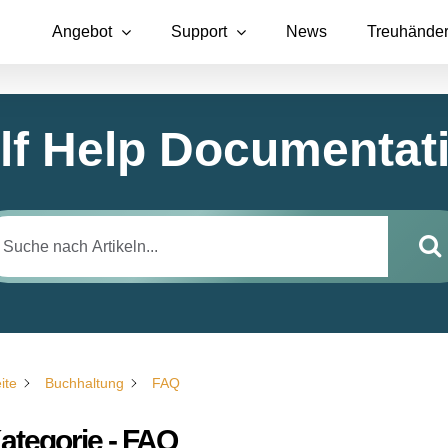
Angebot
Support
News
Treuhände
lf Help Documentat
ite
Buchhaltung
FAQ
ategorie - FAQ