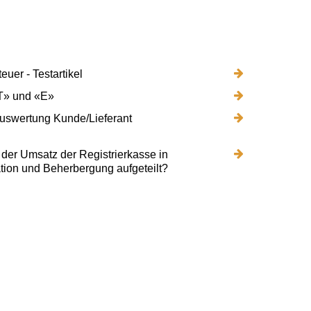
uer - Testartikel
T» und «E»
swertung Kunde/Lieferant
 der Umsatz der Registrierkasse in
tion und Beherbergung aufgeteilt?