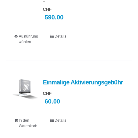
–
CHF
590.00
Preisspanne:
CHF 290.00
Ausführung
Details
Dieses
bis
wählen
Produkt
CHF 590.00
weist
mehrere
Varianten
auf.
Einmalige Aktivierungsgebühr
Die
Optionen
CHF
60.00
können
auf
der
In den
Details
Produktseite
Warenkorb
gewählt