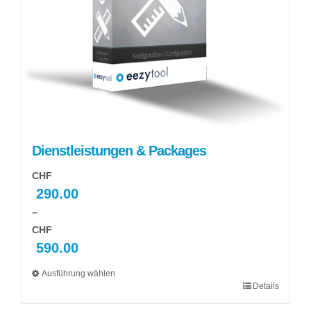
Dienstleistungen & Packages
CHF
290.00
–
CHF
590.00
Preisspanne:
Ausführung wählen
CHF 290.00
Details
Dieses
bis
Produkt