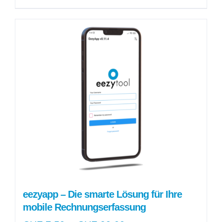
produit
a
plusieurs
variations.
Les
options
peuvent
être
choisies
sur
la
page
du
produit
eezyapp – Die smarte Lösung für Ihre
mobile Rechnungserfassung