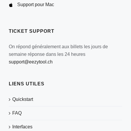
Support pour Mac
la
page
du
produit
TICKET SUPPORT
On répond généralement aux billets les jours de
semaine réponse dans les 24 heures
support@eezytool.ch
LIENS UTILES
Quickstart
FAQ
Interfaces