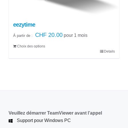
page
du
produit
eezytime
CHF
20.00
pour 1 mois
À partir de :
Choix des options
Details
Ce
produit
a
plusieurs
variations.
Les
options
peuvent
être
Veuillez démarrer TeamViewer avant l’appel
choisies
Support pour Windows PC
sur