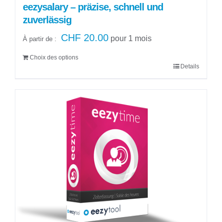
eezysalary – präzise, schnell und
zuverlässig
CHF
20.00
pour 1 mois
À partir de :
Choix des options
Details
Ce
produit
a
plusieurs
variations.
Les
options
peuvent
être
choisies
sur
la