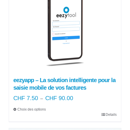
Les
options
peuvent
être
choisies
sur
la
page
du
produit
eezyapp – La solution intelligente pour la
saisie mobile de vos factures
CHF
7.50
CHF
90.00
Plage
–
de
Choix des options
prix :
Details
Ce
CHF 7.50
produit
à