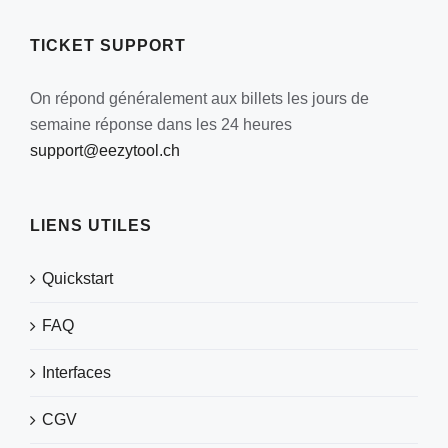
la
page
TICKET SUPPORT
du
produit
On répond généralement aux billets les jours de
semaine réponse dans les 24 heures
support@eezytool.ch
LIENS UTILES
Quickstart
FAQ
Interfaces
CGV