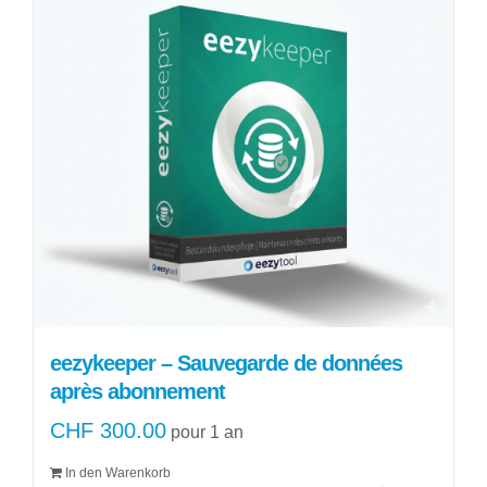
a
CHF 90.00
plusieurs
variations.
Les
options
peuvent
être
choisies
sur
la
page
du
produit
eezykeeper – Sauvegarde de données
après abonnement
CHF
300.00
pour 1 an
In den Warenkorb