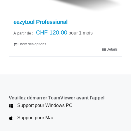
du
produit
eezytool Professional
CHF
120.00
pour 1 mois
À partir de :
Choix des options
Details
Ce
produit
a
plusieurs
variations.
Les
options
Veuillez démarrer TeamViewer avant l’appel
peuvent
Support pour Windows PC
être
Support pour Mac
choisies
sur