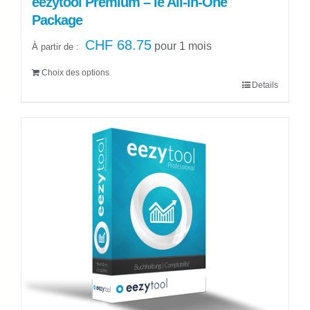
eezytool Premium – le All-in-One
Package
CHF
68.75
pour 1 mois
À partir de :
Choix des options
Details
Ce
produit
a
plusieurs
variations.
Les
options
peuvent
être
choisies
sur
la
page