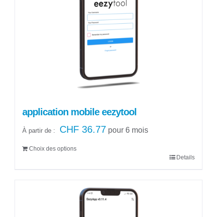
application mobile eezytool
CHF
36.77
pour 6 mois
À partir de :
Choix des options
Details
Ce
produit
a
plusieurs
variations.