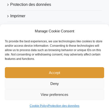
Protection des données
Imprimer
Manage Cookie Consent
RECOMMANDÉ PAR
To provide the best experiences, we use technologies like cookies to store
and/or access device information. Consenting to these technologies will
allow us to process data such as browsing behavior or unique IDs on this
site. Not consenting or withdrawing consent, may adversely affect certain
features and functions.
Accept
Deny
Copyright 2026 eezytool Ltd.| All Rights Reserved | Webdesign by
IcoDesign
View preferences
Facebook
LinkedIn
Cookie Policy
Protection des données