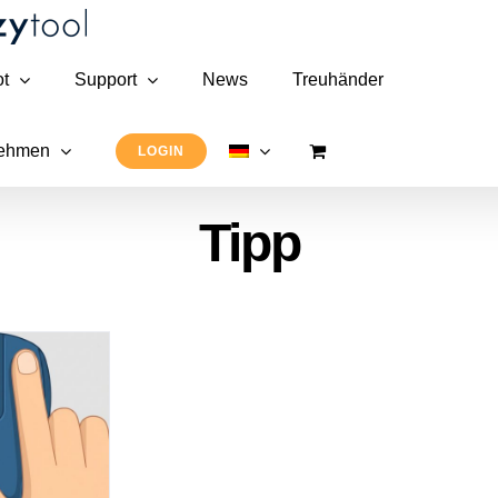
t
Support
News
Treuhänder
nehmen
LOGIN
Tipp
ipp:
enrechnungen
neller