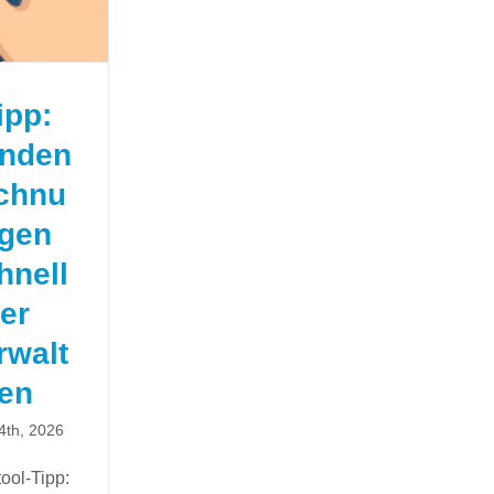
walten
ipp:
nden
chnu
gen
hnell
er
rwalt
en
 4th, 2026
ool-Tipp: