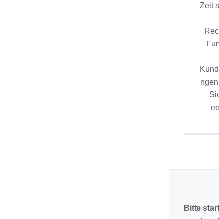
Zeit 
Rech
Fun
Kund
ngen
Si
ee
Bitte star