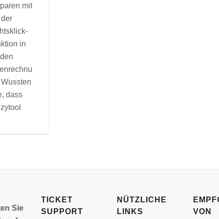
sparen mit
der
tsklick-
ktion in
den
enrechnu
 Wussten
e, dass
zytool
TICKET
NÜTZLICHE
EMPF
ten Sie
SUPPORT
LINKS
VON