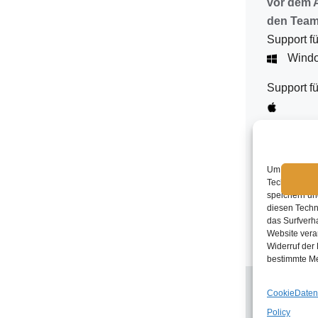
vor dem 
den Team
Support fü
Wind
Support f
Um die beste
Technologien
speichern un
diesen Techn
das Surfverha
Website verar
Widerruf der 
bestimmte Me
Cookie
Daten
Policy