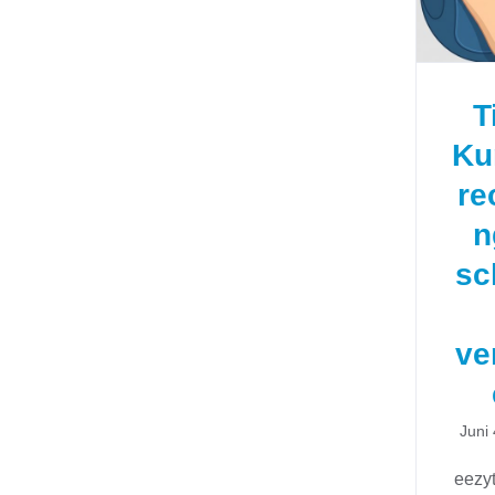
ver
T
Ku
re
n
sc
ve
Juni
eezyt