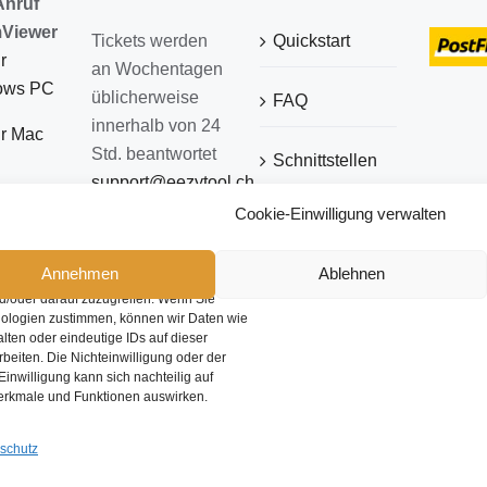
Anruf
Viewer
Tickets werden
Quickstart
r
an Wochentagen
ows PC
üblicherweise
FAQ
innerhalb von 24
ür Mac
Std. beantwortet
Schnittstellen
support@eezytool.ch
Cookie-Einwilligung verwalten
AGB
n Erlebnisse zu bieten, verwenden wir
Annehmen
Ablehnen
Datenschutz
 wie Cookies, um Geräteinformationen zu
d/oder darauf zuzugreifen. Wenn Sie
ologien zustimmen, können wir Daten wie
lten oder eindeutige IDs auf dieser
Impressum
beiten. Die Nichteinwilligung oder der
Einwilligung kann sich nachteilig auf
rkmale und Funktionen auswirken.
Copyright 2026 eezytool Ltd.| All Rights Reserved | Webdesign by
IcoDesign
schutz
Facebook
LinkedIn