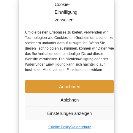
Datenschutz
Cookie-
Einwilligung
Impressum
verwalten
Um die besten Erlebnisse zu bieten, verwenden wir
Technologien wie Cookies, um Geräteinformationen zu
speichern und/oder darauf zuzugreifen. Wenn Sie
EMPFOHLEN VON
diesen Technologien zustimmen, können wir Daten wie
das Surfverhalten oder eindeutige IDs auf dieser
Website verarbeiten. Die Nichteinwilligung oder der
Widerruf der Einwilligung kann sich nachteilig auf
bestimmte Merkmale und Funktionen auswirken.
Annehmen
Ablehnen
Copyright 2026 eezytool Ltd.| All Rights
Reserved | Webdesign by
IcoDesign
Einstellungen anzeigen
Facebook
LinkedIn
Cookie Policy
Datenschutz