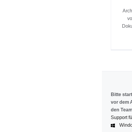
Arch
v
Dok
Bitte star
vor dem 
den Team
Support fü
Wind