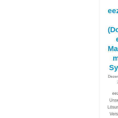
ee
(D
Ma
m
Sy
Dezem
ee
Uns
Lösun
Ver