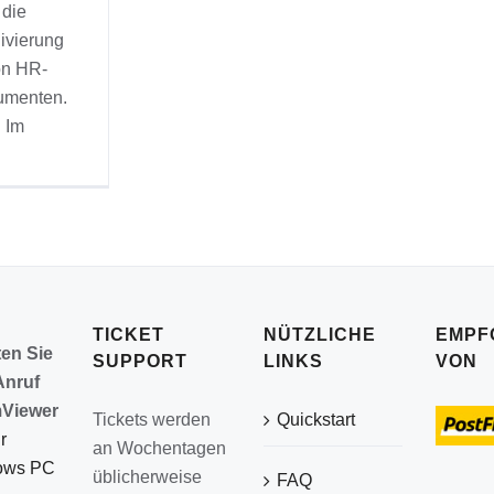
die
ivierung
on HR-
umenten.
Im
TICKET
NÜTZLICHE
EMPF
ten Sie
SUPPORT
LINKS
VON
Anruf
Viewer
Tickets werden
Quickstart
r
an Wochentagen
ows PC
üblicherweise
FAQ