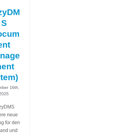
zyDM
S
ocum
ent
nage
ent
tem)
ber 16th,
2025
zyDMS
ere neue
g für den
sand und