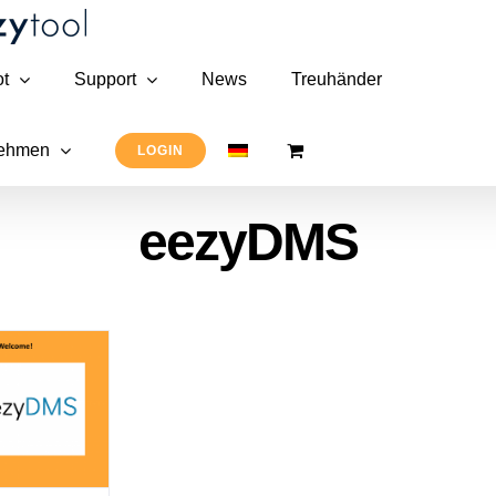
t
Support
News
Treuhänder
nehmen
LOGIN
eezyDMS
zyDMS
cument
agement
ytem)