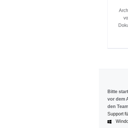
Arch
v
Dok
Bitte star
vor dem 
den Team
Support fü
Wind