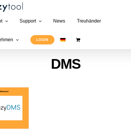
t
Support
News
Treuhänder
nehmen
LOGIN
DMS
zyDMS
cument
agement
ytem)