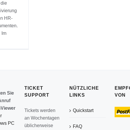
die
ivierung
on HR-
umenten.
Im
TICKET
NÜTZLICHE
EMPF
ten Sie
SUPPORT
LINKS
VON
Anruf
Viewer
Tickets werden
Quickstart
r
an Wochentagen
ows PC
üblicherweise
FAQ