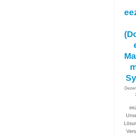
ee
(D
Ma
m
Sy
Dezem
ee
Uns
Lösun
Ver