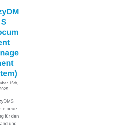
zyDM
S
ocum
ent
nage
ent
tem)
ber 16th,
2025
zyDMS
ere neue
g für den
sand und