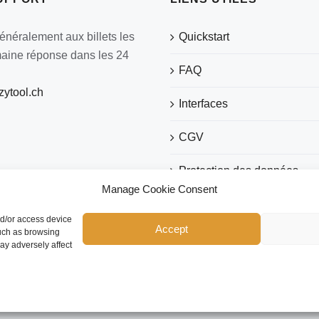
néralement aux billets les
Quickstart
maine réponse dans les 24
FAQ
ytool.ch
Interfaces
CGV
Protection des données
Manage Cookie Consent
Imprimer
nd/or access device
Accept
such as browsing
ay adversely affect
Copyright 2026 eezytool Ltd.| All Rights Reserved | Webdesign by
IcoDesign
Facebook
LinkedIn