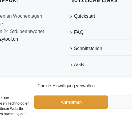
UPPORT
NÜTZLICHE LINKS
den an Wochentagen
Quickstart
se
n 24 Std. beantwortet
FAQ
ytool.ch
Schnittstellen
AGB
Datenschutz
Cookie-Einwilligung verwalten
Impressum
es, um
Annehmen
iesen Technologien
dieser Website
ch nachteilig auf
Copyright 2026 eezytool Ltd.| All Rights Reserved | Webdesign by
IcoDesign