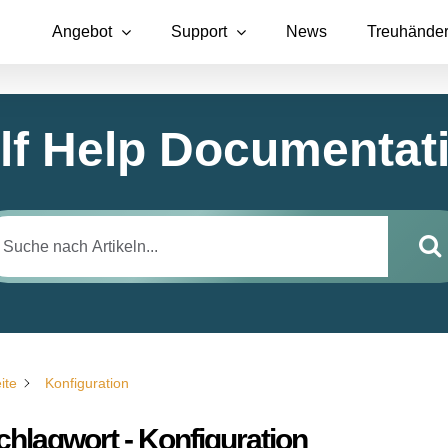
Angebot
Support
News
Treuhände
lf Help Documentat
ite
Konfiguration
chlagwort - Konfiguration