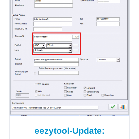
eezytool-Update: Verwaltung
der strukturierten Adressen
eezytool-Update: