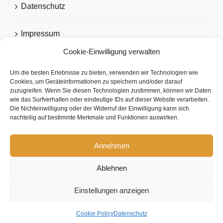
Datenschutz
Impressum
Cookie-Einwilligung verwalten
Um die besten Erlebnisse zu bieten, verwenden wir Technologien wie
EMPFOHLEN VON
Cookies, um Geräteinformationen zu speichern und/oder darauf
zuzugreifen. Wenn Sie diesen Technologien zustimmen, können wir Daten
wie das Surfverhalten oder eindeutige IDs auf dieser Website verarbeiten.
Die Nichteinwilligung oder der Widerruf der Einwilligung kann sich
nachteilig auf bestimmte Merkmale und Funktionen auswirken.
Annehmen
Ablehnen
Copyright 2026 eezytool Ltd.| All Rights Reserved | Webdesign by
IcoDesign
Einstellungen anzeigen
Facebook
LinkedIn
Cookie Policy
Datenschutz