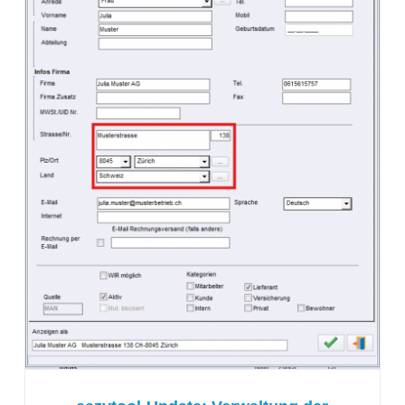
eezytool-Update: Verwaltung
der strukturierten Adressen