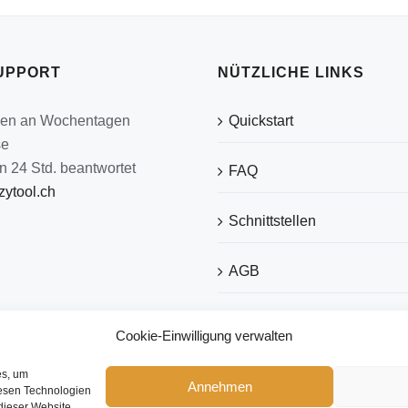
UPPORT
NÜTZLICHE LINKS
den an Wochentagen
Quickstart
se
n 24 Std. beantwortet
FAQ
ytool.ch
Schnittstellen
AGB
Datenschutz
Cookie-Einwilligung verwalten
Impressum
es, um
Annehmen
iesen Technologien
dieser Website