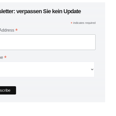
letter: verpassen Sie kein Update
*
indicates required
*
 Address
*
he