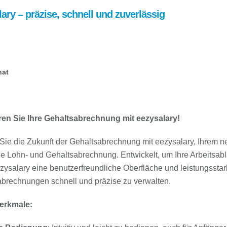
Varianten
ary – präzise, schnell und zuverlässig
auf.
Die
Optionen
können
auf
nat
der
Produktseite
gewählt
ren Sie Ihre Gehaltsabrechnung mit eezysalary!
werden
Sie die Zukunft der Gehaltsabrechnung mit eezysalary, Ihrem ne
eie Lohn- und Gehaltsabrechnung. Entwickelt, um Ihre Arbeitsablä
ezysalary eine benutzerfreundliche Oberfläche und leistungsstar
brechnungen schnell und präzise zu verwalten.
erkmale: