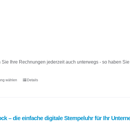
nne:
 Sie Ihre Rechnungen jederzeit auch unterwegs - so haben Sie 
0
ung wählen
Details
Dieses
Produkt
weist
mehrere
Varianten
ock – die einfache digitale Stempeluhr für Ihr Unter
auf.
Die