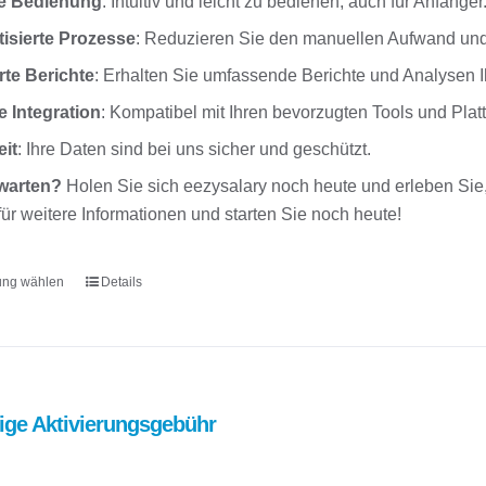
e Bedienung
: Intuitiv und leicht zu bedienen, auch für Anfänger
isierte Prozesse
: Reduzieren Sie den manuellen Aufwand und
erte Berichte
: Erhalten Sie umfassende Berichte und Analysen 
e Integration
: Kompatibel mit Ihren bevorzugten Tools und Plat
eit
: Ihre Daten sind bei uns sicher und geschützt.
warten?
Holen Sie sich eezysalary noch heute und erleben Sie, 
für weitere Informationen und starten Sie noch heute!
ung wählen
Details
Dieses
Produkt
weist
mehrere
Varianten
ige Aktivierungsgebühr
auf.
Die
Optionen