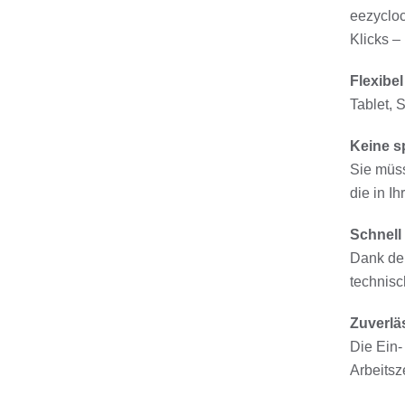
eezycloc
Klicks –
Flexibe
Tablet, 
Keine s
Sie müss
die in I
Schnell
Dank der
technisc
Zuverlä
Die Ein-
Arbeitsz