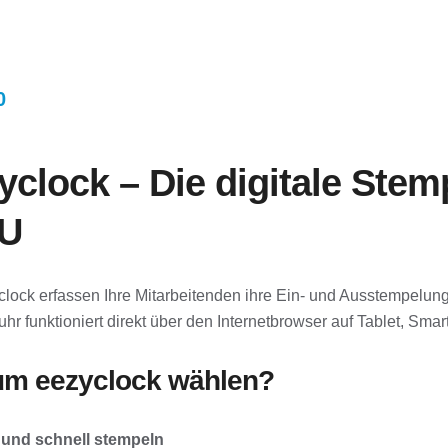
Optionen
können
auf
der
0
Produktseite
nne:
gewählt
0
werden
yclock – Die digitale Stem
00
U
clock erfassen Ihre Mitarbeitenden ihre Ein- und Ausstempelunge
hr funktioniert direkt über den Internetbrowser auf Tablet, S
m eezyclock wählen?
 und schnell stempeln