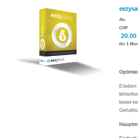
eezysal
Ab:
CHF
20.00
für 1 Mo
Optimie
Erleben 
fehlerfr
bietet e
Gehaltsa
Hauptm