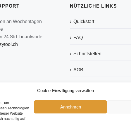
UPPORT
NÜTZLICHE LINKS
den an Wochentagen
Quickstart
se
n 24 Std. beantwortet
FAQ
ytool.ch
Schnittstellen
AGB
Datenschutz
Cookie-Einwilligung verwalten
Impressum
es, um
Annehmen
iesen Technologien
dieser Website
ch nachteilig auf
Copyright 2026 eezytool Ltd.| All Rights Reserved | Webdesign by
IcoDesign