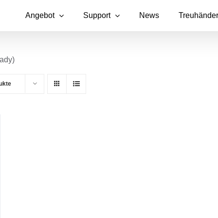
Angebot
Support
News
Treuhände
ady)
ukte