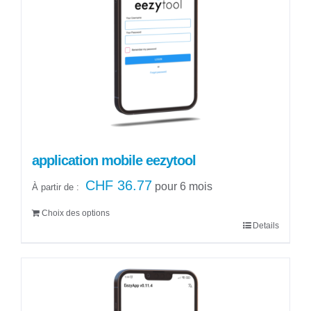
application mobile eezytool
CHF
36.77
pour 6 mois
À partir de :
Choix des options
Details
Ce
produit
a
plusieurs
variations.