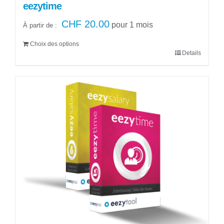
eezytime
CHF
20.00
pour 1 mois
À partir de :
Choix des options
Details
Ce
produit
a
plusieurs
variations.
Les
options
peuvent
être
choisies
sur
la
page
du