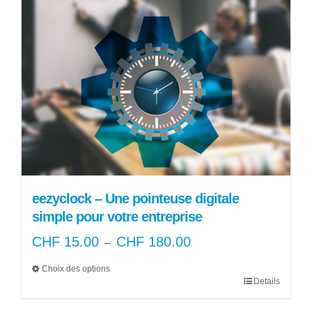
a
CHF 90.00
plusieurs
variations.
Les
options
peuvent
être
choisies
sur
la
page
eezyclock – Une pointeuse digitale
du
simple pour votre entreprise
produit
CHF
15.00
CHF
180.00
Plage
–
de
Choix des options
prix :
Details
Ce
CHF 15.00
produit