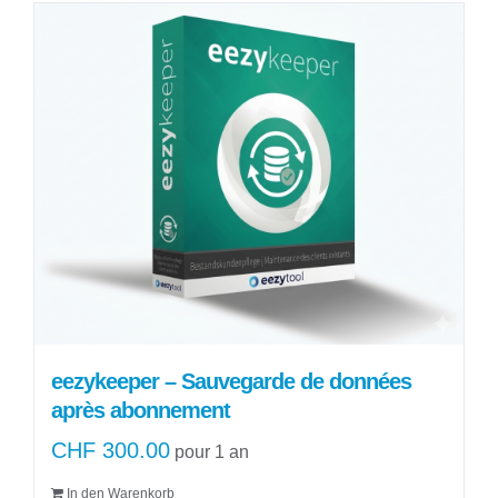
à
a
CHF 180.00
plusieurs
variations.
Les
options
peuvent
être
choisies
sur
la
page
du
produit
eezykeeper – Sauvegarde de données
après abonnement
CHF
300.00
pour 1 an
In den Warenkorb