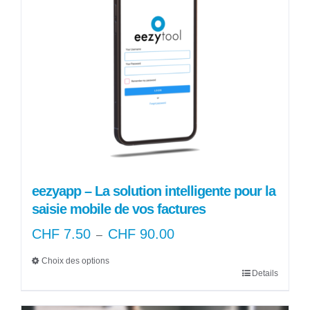
Les
options
peuvent
être
choisies
sur
la
page
du
produit
eezyapp – La solution intelligente pour la
saisie mobile de vos factures
CHF
7.50
CHF
90.00
Plage
–
de
Choix des options
prix :
Details
Ce
CHF 7.50
produit
à