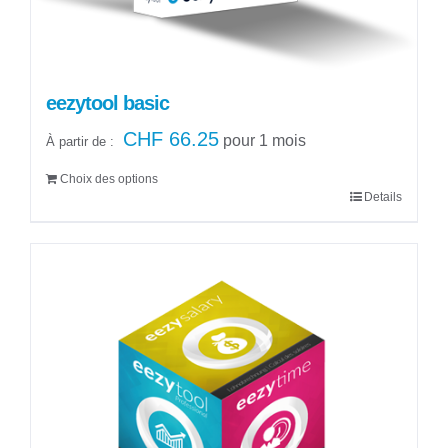
page
du
produit
eezytool basic
CHF
66.25
pour 1 mois
À partir de :
Choix des options
Details
Ce
produit
a
plusieurs
variations.
Les
options
peuvent
être
choisies