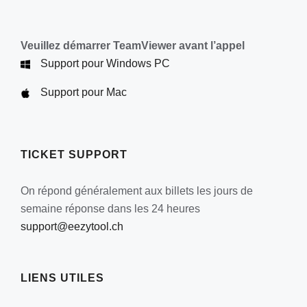
peuvent
être
choisies
Veuillez démarrer TeamViewer avant l’appel
sur
Support pour Windows PC
la
Support pour Mac
page
du
produit
TICKET SUPPORT
On répond généralement aux billets les jours de
semaine réponse dans les 24 heures
support@eezytool.ch
LIENS UTILES