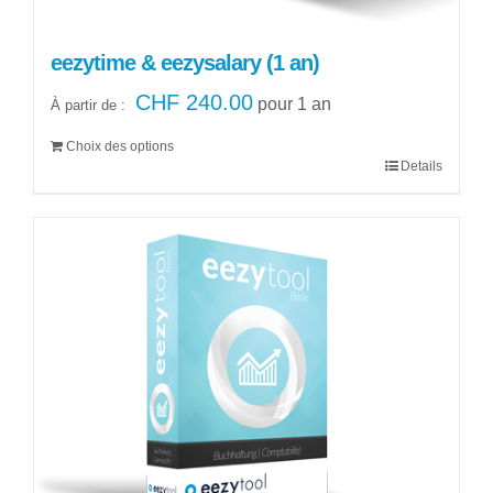
produit
eezytime & eezysalary (1 an)
CHF
240.00
pour 1 an
À partir de :
Choix des options
Details
Ce
produit
a
plusieurs
variations.
Les
options
peuvent
être
choisies
sur
la