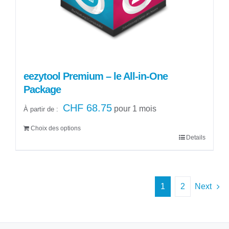
sur
la
page
du
produit
eezytool Premium – le All-in-One
Package
CHF
68.75
pour 1 mois
À partir de :
Choix des options
Details
Ce
produit
a
plusieurs
1
2
Next
variations.
Les
options