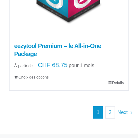
sur
la
page
du
produit
eezytool Premium – le All-in-One
Package
CHF
68.75
pour 1 mois
À partir de :
Choix des options
Details
Ce
produit
a
plusieurs
1
2
Next
variations.
Les
options