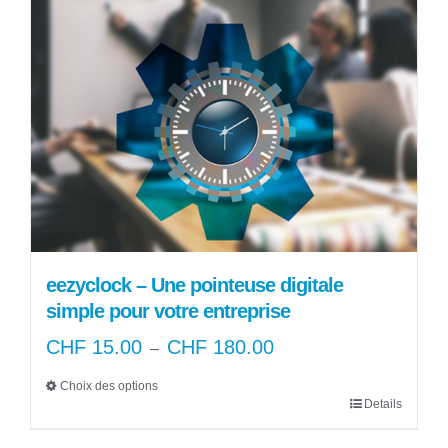
a
CHF 90.00
plusieurs
variations.
Les
options
peuvent
être
choisies
sur
la
page
eezyclock – Une pointeuse digitale
du
simple pour votre entreprise
produit
CHF
15.00
CHF
180.00
Plage
–
de
Choix des options
prix :
Details
Ce
CHF 15.00
produit