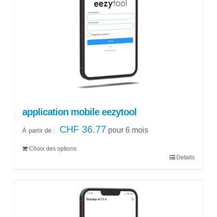
application mobile eezytool
CHF
36.77
pour 6 mois
À partir de :
Choix des options
Details
Ce
produit
a
plusieurs
variations.