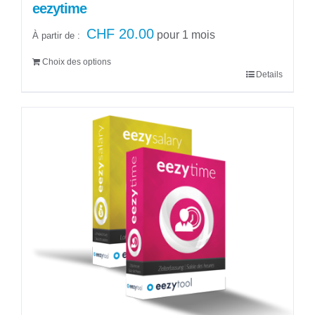
eezytime
CHF
20.00
pour 1 mois
À partir de :
Choix des options
Details
Ce
produit
a
plusieurs
variations.
Les
options
peuvent
être
choisies
sur
la
page
du