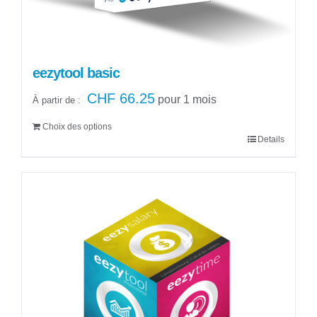
page
du
produit
eezytool basic
CHF
66.25
pour 1 mois
À partir de :
Choix des options
Details
Ce
produit
a
plusieurs
variations.
Les
options
peuvent
être
choisies