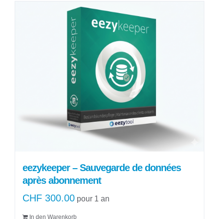
à
a
CHF 180.00
plusieurs
variations.
Les
options
peuvent
être
choisies
sur
la
page
du
produit
eezykeeper – Sauvegarde de données
après abonnement
CHF
300.00
pour 1 an
In den Warenkorb