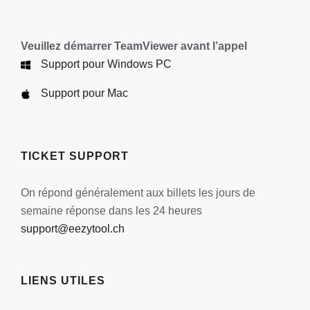
peuvent
être
choisies
Veuillez démarrer TeamViewer avant l’appel
sur
Support pour Windows PC
la
Support pour Mac
page
du
produit
TICKET SUPPORT
On répond généralement aux billets les jours de
semaine réponse dans les 24 heures
support@eezytool.ch
LIENS UTILES