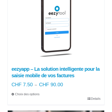
Les
options
peuvent
être
choisies
sur
la
page
du
produit
eezyapp – La solution intelligente pour la
saisie mobile de vos factures
CHF
7.50
CHF
90.00
Plage
–
de
Choix des options
prix :
Details
Ce
CHF 7.50
produit
à