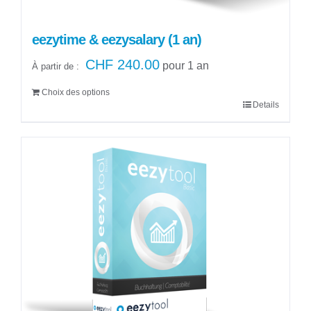
produit
eezytime & eezysalary (1 an)
CHF
240.00
pour 1 an
À partir de :
Choix des options
Details
Ce
produit
a
plusieurs
variations.
Les
options
peuvent
être
choisies
sur
la